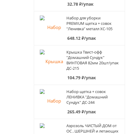
32.78
₽
/упак
Набор для уборки
PREMIUM щетка + совок
"Ленивка" металл ХС-105
648.12
₽
/упак
Крышка Твист-офф
"Домашний Сундук"
ВИНТОВАЯ 82мм 20шт/упак
ДС-215
104.79
₽
/упак
Набор щетка + совок
ЛЕНИВКА "Домашний
Сундук" ДС-244
265.49
₽
/упак
Аэрозоль ЧИСТЫЙ ДОМ от
ОС , ШЕРШНЕЙ и летающих