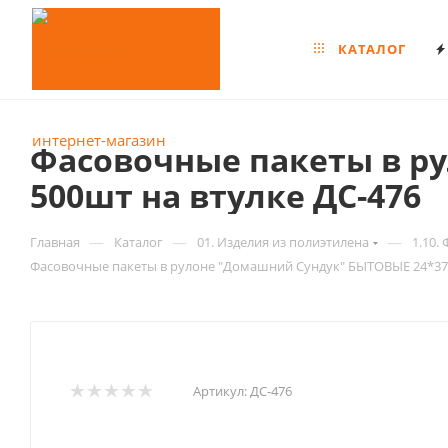
КАТАЛОГ
Фасовочные пакеты в р
500шт на втулке ДС-476
—
—
—
Главная
Каталог
01. Изделия из полиэтилена
1.10.
Фасовочные пакеты в рулоне "Домашний Сундук" БЫТОВЫЕ 24*37с
Артикул:
ДС-476