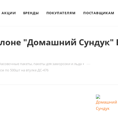
АКЦИИ
БРЕНДЫ
ПОКУПАТЕЛЯМ
ПОСТАВЩИКАМ
улоне "Домашний Сундук" 
—
 Фасовочные пакеты, пакеты для заморозки и льда
м по 500шт на втулке ДС-476