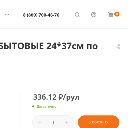
0
8 (800) 700-46-76
БЫТОВЫЕ 24*37см по
336.12
₽
/рул
Достаточно
В КОРЗИНУ