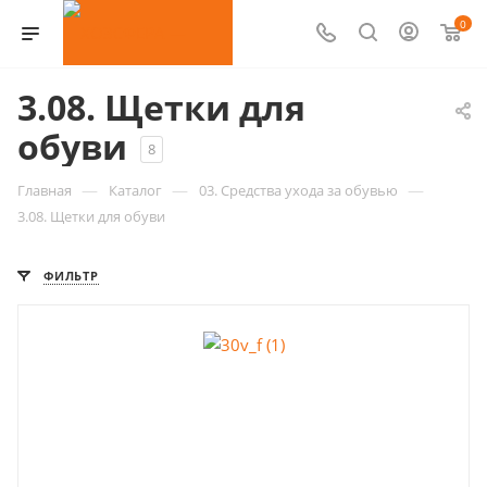
0
3.08. Щетки для
обуви
8
—
—
—
Главная
Каталог
03. Средства ухода за обувью
3.08. Щетки для обуви
ФИЛЬТР