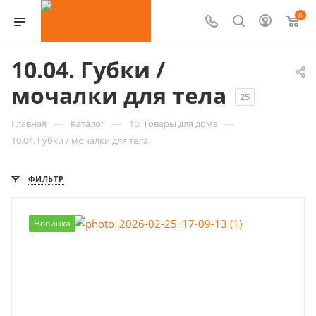
0
10.04. Губки /
мочалки для тела
25
—
—
—
Главная
Каталог
10. Товары для дома
10.04. Губки / мочалки для тела
ФИЛЬТР
Новинка