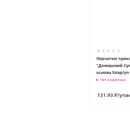
Перчатки трик
"Домашний Сун
основа 5пар/уп
Нет в наличии
131.93
₽
/упа