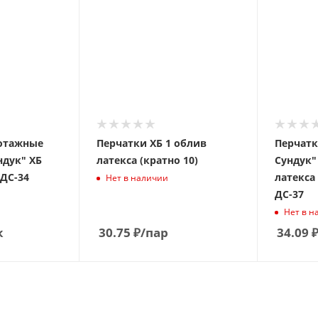
отажные
Перчатки ХБ 1 облив
Перчат
дук" ХБ
латекса (кратно 10)
Сундук"
 ДС-34
латекса 
Нет в наличии
ДС-37
Нет в н
к
30.75
₽
/пар
34.09