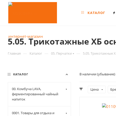
КАТАЛОГ
5.05. Трикотажные ХБ ос
—
—
—
Главная
Каталог
05. Перчатки
5.05. Трикотажные Х
В наличии (убывание)
КАТАЛОГ
00. Комбуча LAVA,
Цена
Бр
ферментированный чайный
напиток
0001. Товары для отдыха и