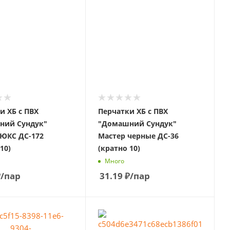
и ХБ с ПВХ
Перчатки ХБ с ПВХ
ний Сундук"
"Домашний Сундук"
ЮКС ДС-172
Мастер черные ДС-36
10)
(кратно 10)
Много
₽
/пар
31.19
₽
/пар