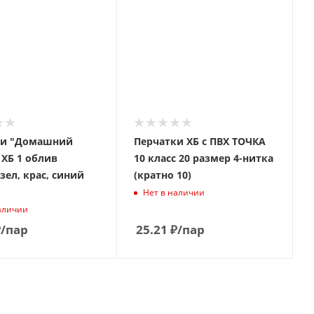
ки "Домашний
Перчатки ХБ с ПВХ ТОЧКА
 ХБ 1 облив
10 класс 20 paзмep 4-нитка
зел, крас, синий
(кратно 10)
Нет в наличии
аличии
₽
/пар
25.21
₽
/пар