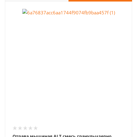
Отрава мышиная ALT смесь гранулы+зерно