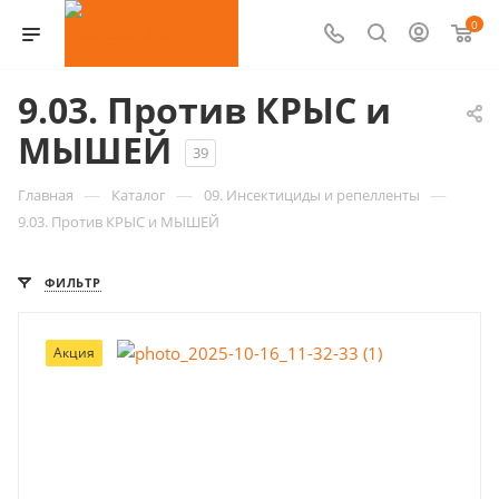
0
9.03. Против КРЫС и
МЫШЕЙ
39
—
—
—
Главная
Каталог
09. Инсектициды и репелленты
9.03. Против КРЫС и МЫШЕЙ
ФИЛЬТР
Акция