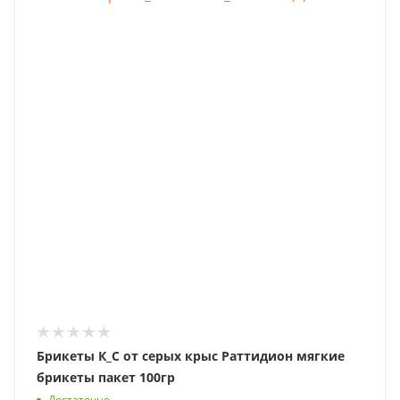
Брикеты К_С от серых крыс Раттидион мягкие
брикеты пакет 100гр
Достаточно