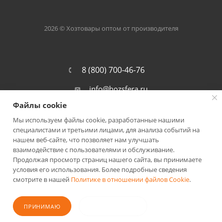
2026 © Хозтовары оптом от производителя
8 (800) 700-46-76
info@hozsfera.ru
Файлы cookie
301105, Тульская обл., Ленинский р-
он, пос. Ильинка, ул. Центральная, д.
Мы используем файлы cookie, разработанные нашими
19а, корп. 7
специалистами и третьими лицами, для анализа событий на
нашем веб-сайте, что позволяет нам улучшать
взаимодействие с пользователями и обслуживание.
Продолжая просмотр страниц нашего сайта, вы принимаете
условия его использования. Более подробные сведения
смотрите в нашей
Политике в отношении файлов Cookie
.
ПОЛИТИКА КОНФИДЕНЦИАЛЬНОСТИ
ПРИНИМАЮ
НЕ ПРИНИМАЮ