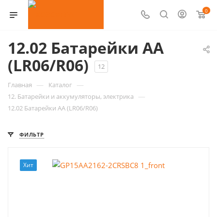
0
12.02 Батарейки AA
(LR06/R06)
12
—
—
Главная
Каталог
—
12. Батарейки и аккумуляторы, электрика
12.02 Батарейки AA (LR06/R06)
ФИЛЬТР
Хит