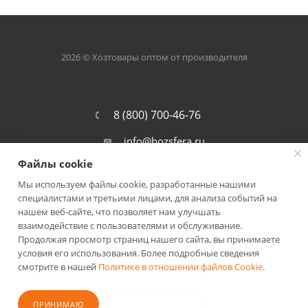
2026 © Хозтовары оптом от производителя
8 (800) 700-46-76
info@hozsfera.ru
Файлы cookie
301105, Тульская обл., Ленинский р-
он, пос. Ильинка, ул. Центральная, д.
Мы используем файлы cookie, разработанные нашими
19а, корп. 7
специалистами и третьими лицами, для анализа событий на
нашем веб-сайте, что позволяет нам улучшать
взаимодействие с пользователями и обслуживание.
Продолжая просмотр страниц нашего сайта, вы принимаете
условия его использования. Более подробные сведения
смотрите в нашей
Политике в отношении файлов Cookie
.
ПОЛИТИКА КОНФИДЕНЦИАЛЬНОСТИ
ПРИНИМАЮ
НЕ ПРИНИМАЮ