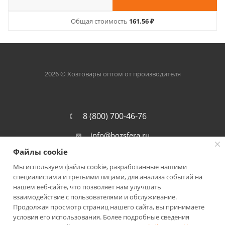
Общая стоимость
161.56 ₽
2026 © Хозтовары оптом от производителя
8 (800) 700-46-76
info@hozsfera.ru
Файлы cookie
301105, Тульская обл., Ленинский р-
он, пос. Ильинка, ул. Центральная, д.
Мы используем файлы cookie, разработанные нашими
19а, корп. 7
специалистами и третьими лицами, для анализа событий на
нашем веб-сайте, что позволяет нам улучшать
взаимодействие с пользователями и обслуживание.
Продолжая просмотр страниц нашего сайта, вы принимаете
условия его использования. Более подробные сведения