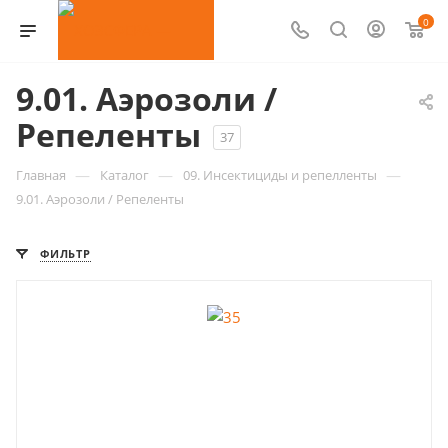
0
9.01. Аэрозоли /
Репеленты
37
—
—
—
Главная
Каталог
09. Инсектициды и репелленты
9.01. Аэрозоли / Репеленты
ФИЛЬТР