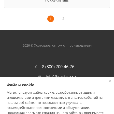
ПОКАЗАТЬ ЕЩЕ
1
2
2026 © Хозтовары оптом от производителя
8 (800) 700-46-76
info@hozsfera.ru
Файлы cookie
301105, Тульская обл., Ленинский р-
он, пос. Ильинка, ул. Центральная, д.
Мы используем файлы cookie, разработанные нашими
19а, корп. 7
специалистами и третьими лицами, для анализа событий на
нашем веб-сайте, что позволяет нам улучшать
взаимодействие с пользователями и обслуживание.
Продолжая просмотр страниц нашего сайта, вы принимаете