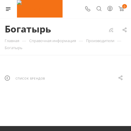
0
Богатырь
—
—
—
Главная
Справочная информация
Производители
Богатырь
СПИСОК БРЕНДОВ