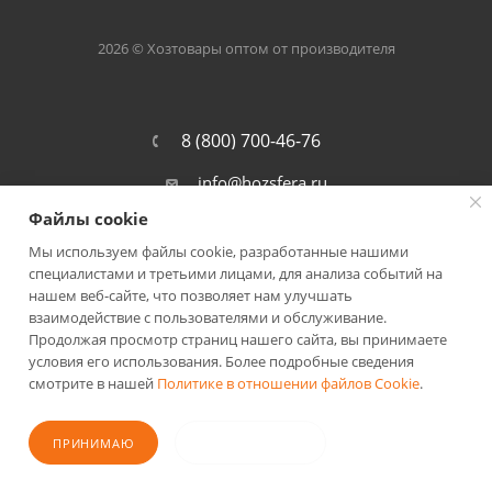
2026 © Хозтовары оптом от производителя
8 (800) 700-46-76
info@hozsfera.ru
Файлы cookie
301105, Тульская обл., Ленинский р-
он, пос. Ильинка, ул. Центральная, д.
Мы используем файлы cookie, разработанные нашими
19а, корп. 7
специалистами и третьими лицами, для анализа событий на
нашем веб-сайте, что позволяет нам улучшать
взаимодействие с пользователями и обслуживание.
Продолжая просмотр страниц нашего сайта, вы принимаете
условия его использования. Более подробные сведения
смотрите в нашей
Политике в отношении файлов Cookie
.
ПОЛИТИКА КОНФИДЕНЦИАЛЬНОСТИ
ПРИНИМАЮ
НЕ ПРИНИМАЮ