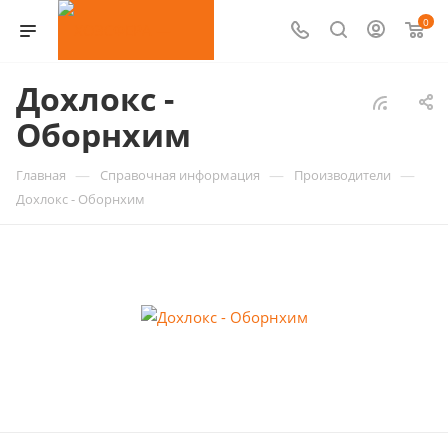
0
Дохлокс -
Оборнхим
—
—
—
Главная
Справочная информация
Производители
Дохлокс - Оборнхим