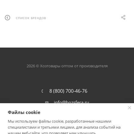
СПИСОК БРЕНДОВ
2026 © Хозтовары оптом от производителя
8 (800) 700-46-76
info@hozsfera.ru
Файлы cookie
301105, Тульская обл., Ленинский р-
он, пос. Ильинка, ул. Центральная, д.
Мы используем файлы cookie, разработанные нашими
19а, корп. 7
специалистами и третьими лицами, для анализа событий на
нашем веб-сайте, что позволяет нам улучшать