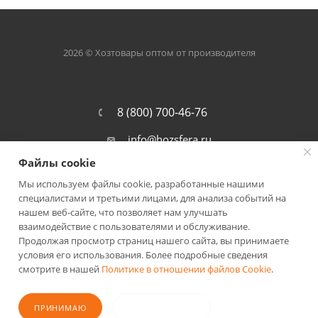
2026 © Хозтовары оптом от производителя
8 (800) 700-46-76
info@hozsfera.ru
Файлы cookie
301105, Тульская обл., Ленинский р-
он, пос. Ильинка, ул. Центральная, д.
Мы используем файлы cookie, разработанные нашими
19а, корп. 7
специалистами и третьими лицами, для анализа событий на
нашем веб-сайте, что позволяет нам улучшать
взаимодействие с пользователями и обслуживание.
Продолжая просмотр страниц нашего сайта, вы принимаете
условия его использования. Более подробные сведения
смотрите в нашей
Политике в отношении файлов Cookie
.
ПОЛИТИКА КОНФИДЕНЦИАЛЬНОСТИ
ПРИНИМАЮ
НЕ ПРИНИМАЮ