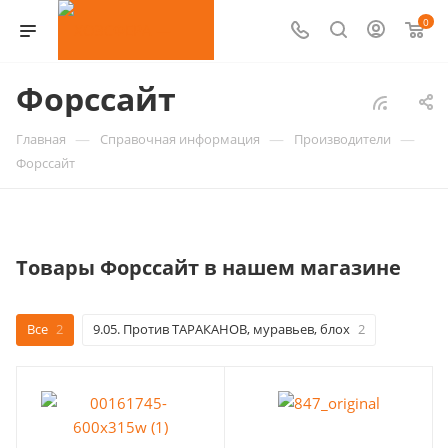
0
Форссайт
—
—
—
Главная
Справочная информация
Производители
Форссайт
Товары Форссайт в нашем магазине
Все
2
9.05. Против ТАРАКАНОВ, муравьев, блох
2