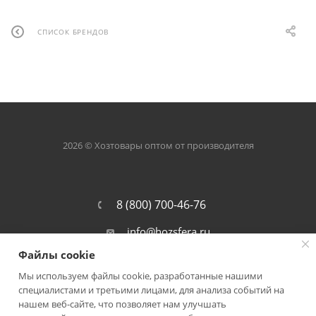
СПИСОК БРЕНДОВ
2026 © Хозтовары оптом от производителя
8 (800) 700-46-76
info@hozsfera.ru
Файлы cookie
301105, Тульская обл., Ленинский р-
он, пос. Ильинка, ул. Центральная, д.
Мы используем файлы cookie, разработанные нашими
19а, корп. 7
специалистами и третьими лицами, для анализа событий на
нашем веб-сайте, что позволяет нам улучшать