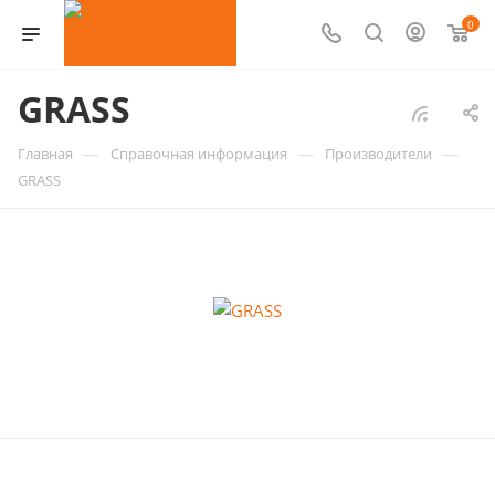
0
GRASS
—
—
—
Главная
Справочная информация
Производители
GRASS