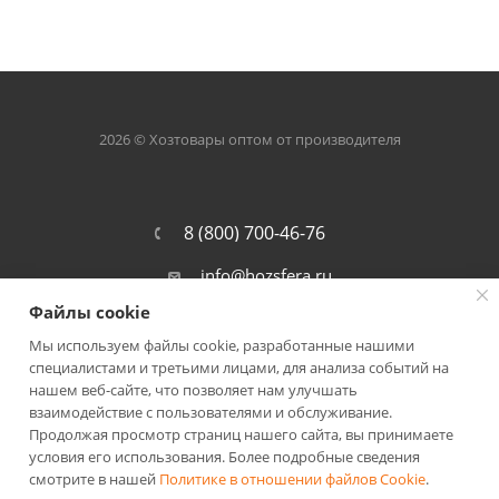
2026 © Хозтовары оптом от производителя
8 (800) 700-46-76
info@hozsfera.ru
Файлы cookie
301105, Тульская обл., Ленинский р-
он, пос. Ильинка, ул. Центральная, д.
Мы используем файлы cookie, разработанные нашими
19а, корп. 7
специалистами и третьими лицами, для анализа событий на
нашем веб-сайте, что позволяет нам улучшать
взаимодействие с пользователями и обслуживание.
Продолжая просмотр страниц нашего сайта, вы принимаете
условия его использования. Более подробные сведения
смотрите в нашей
Политике в отношении файлов Cookie
.