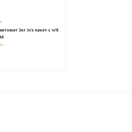
втомат 3кг п/э пакет с ч/б
й$
но