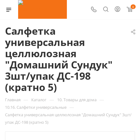
0
Салфетка
универсальная
целлюлозная
"Домашний Сундук"
3шт/упак ДС-198
(кратно 5)
—
—
—
Главная
Каталог
10. Товары для дома
—
10.16. Салфетки универсальные
Салфетка универсальная целлюлозная "Домашний Сундук" 3шт/
упак ДС-198 (кратно 5)