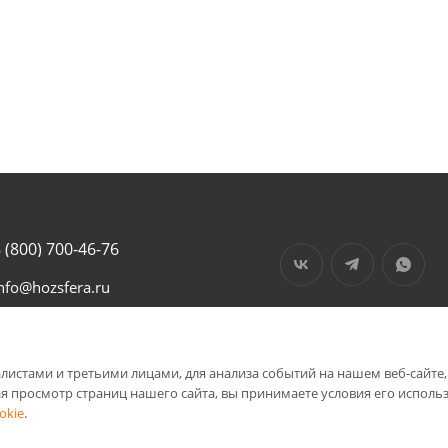
 (800) 700-46-76
nfo@hozsfera.ru
01105, Тульская обл.,
енинский р-он, пос.
льинка, ул.
истами и третьими лицами, для анализа событий на нашем веб-сайте,
ентральная, д. 19а, корп.
я просмотр страниц нашего сайта, вы принимаете условия его исполь
7
okie
.