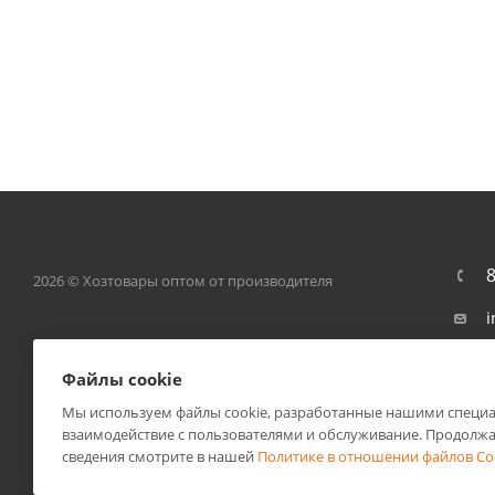
8
2026 © Хозтовары оптом от производителя
i
3
Файлы cookie
Л
И
Мы используем файлы cookie, разработанные нашими специал
Ц
взаимодействие с пользователями и обслуживание. Продолжа
сведения смотрите в нашей
Политике в отношении файлов Co