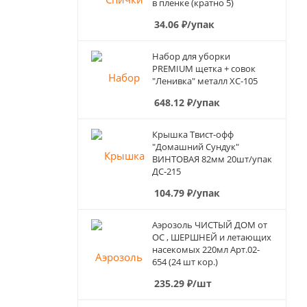
в пленке (кратно 5)
34.06
₽
/упак
Набор для уборки
PREMIUM щетка + совок
"Ленивка" металл ХС-105
648.12
₽
/упак
Крышка Твист-офф
"Домашний Сундук"
ВИНТОВАЯ 82мм 20шт/упак
ДС-215
104.79
₽
/упак
Аэрозоль ЧИСТЫЙ ДОМ от
ОС , ШЕРШНЕЙ и летающих
насекомых 220мл Арт.02-
654 (24 шт кор.)
235.29
₽
/шт