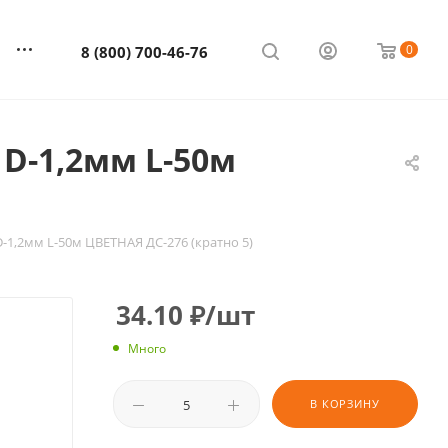
0
8 (800) 700-46-76
D-1,2мм L-50м
-1,2мм L-50м ЦВЕТНАЯ ДС-276 (кратно 5)
34.10
₽
/шт
Много
В КОРЗИНУ