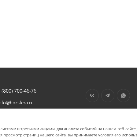
 (800) 700-46-76
nfo@hozsfera.ru
01105, Тульская обл.,
енинский р-он, пос.
льинка, ул.
истами и третьими лицами, для анализа событий на нашем веб-сайте,
ентральная, д. 19а, корп.
я просмотр страниц нашего сайта, вы принимаете условия его исполь