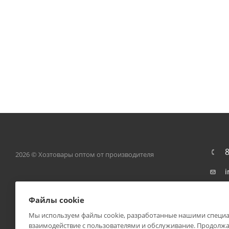
8
2026 © Хозтовары оптом от производителя
i
3
Файлы cookie
Л
И
Мы используем файлы cookie, разработанные нашими специал
Ц
взаимодействие с пользователями и обслуживание. Продолжа