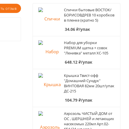
ИТЬ ОТЗЫВ
Спички бытовые ВОСТОК/
БОРИСОВДРЕВ 10 коробков
в пленке (кратно 5)
34.06
₽
/упак
Набор для уборки
PREMIUM щетка + совок
"Ленивка" металл ХС-105
648.12
₽
/упак
Крышка Твист-офф
"Домашний Сундук"
ВИНТОВАЯ 82мм 20шт/упак
ДС-215
104.79
₽
/упак
Аэрозоль ЧИСТЫЙ ДОМ от
ОС , ШЕРШНЕЙ и летающих
насекомых 220мл Арт.02-