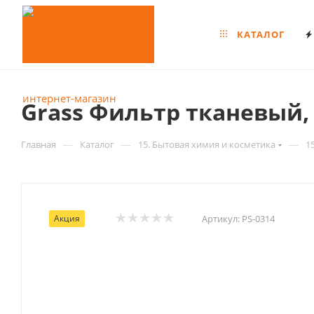
КАТАЛОГ
Grass Фильтр тканевый, 
—
—
—
Главная
Каталог
15. Бытовая химия и косметика
1
Акция
Артикул:
PS-0314